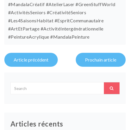
#MandalaCréatif #AtelierLaser #GreenStuffWorld
#ActivitésSeniors #CréativitéSeniors
#Les4SaisonsHabitat #EspritCommunautaire
#ArtEtPartage #ActivitéIntergénérationnelle
#PeintureAcrylique #MandalaPeinture
Post
Article précédent
Prochain article
navigation
Articles récents