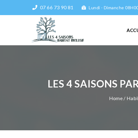
07 66 73 90 81
Lundi - Dimanche 08H0
ACC
LES 4 SAISONS PA
Home
/
Habi