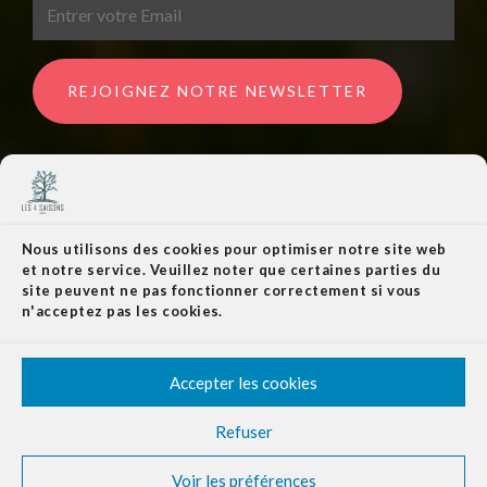
REJOIGNEZ NOTRE NEWSLETTER
Nous utilisons des cookies pour optimiser notre site web
Copyright 2024 - Les 4 Saisons | Tous droits réservés
et notre service. Veuillez noter que certaines parties du
site peuvent ne pas fonctionner correctement si vous
Cookies
mentions légales
Politique de
n'acceptez pas les cookies.
confidentialité
Politique de cookies (UE)
Accepter les cookies
Refuser
Voir les préférences