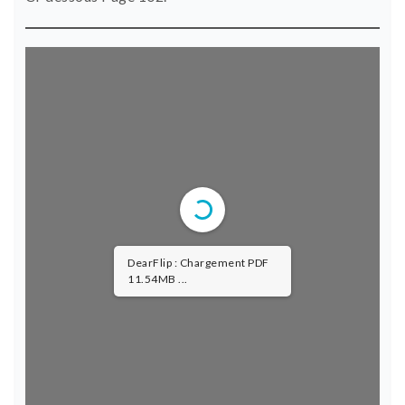
DearFlip : Chargement PDF
38.02MB ...